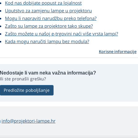
Kod nas dobijate popust za lojalnost
Uputstvo za zamjenu lampe u projektoru
Mogu li napraviti narudžbu preko telefona?
Zašto su lampe za projektore tako skupe?
Zašto možete u našoj e-trgovini naći više vrsta lampi?
Kada mogu naručiti lampu bez modula?
Korisne informacije
Nedostaje li vam neka važna informacija?
Ili ste pronašli grešku?
Predložite poboljšanje
info@projektori-lampe.hr