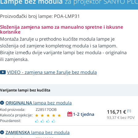
Lampe bez modula
za projektor SANYO PL
Proizvođački broj lampe: POA-LMP31
Složenija zamjena samo za manualno spretne i iskusne
korisnike
Montaža žarulje u prethodno kućište modula lampe je
složenija od zamjene kompletnog modula i sa lampom.
Birajte između dvije varijante lampi bez modula - originalna
ili zamjenska.
VIDEO - zamjena same žarulje bez modula
Varijante lampi bez kućišta
ORIGINALNA
lampa bez modula
Kod proizvoda:
Z28517OOB
116,71 €
[1]
1-2 tjedna
Kakvoća projekcije:
93,37
€ bez PDV
Pouzdanost:
ZAMJENSKA
lampa bez modula