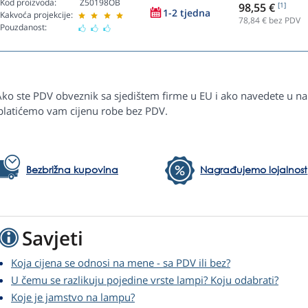
Kod proizvoda:
Z50198OB
98,55 €
[1]
1-2 tjedna
Kakvoća projekcije:
78,84
€ bez PDV
Pouzdanost:
Ako ste PDV obveznik sa sjedištem firme u EU i ako navedete u na
platićemo vam cijenu robe bez PDV.
Bezbrižna kupovina
Nagrađujemo lojalnost
Savjeti
Koja cijena se odnosi na mene - sa PDV ili bez?
U čemu se razlikuju pojedine vrste lampi? Koju odabrati?
Koje je jamstvo na lampu?