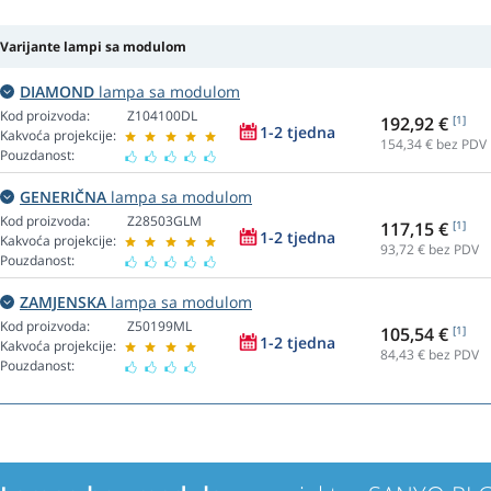
Varijante lampi sa modulom
DIAMOND
lampa sa modulom
Kod proizvoda:
Z104100DL
192,92 €
[1]
1-2 tjedna
Kakvoća projekcije:
154,34
€ bez PDV
Pouzdanost:
GENERIČNA
lampa sa modulom
Kod proizvoda:
Z28503GLM
117,15 €
[1]
1-2 tjedna
Kakvoća projekcije:
93,72
€ bez PDV
Pouzdanost:
ZAMJENSKA
lampa sa modulom
Kod proizvoda:
Z50199ML
105,54 €
[1]
1-2 tjedna
Kakvoća projekcije:
84,43
€ bez PDV
Pouzdanost: