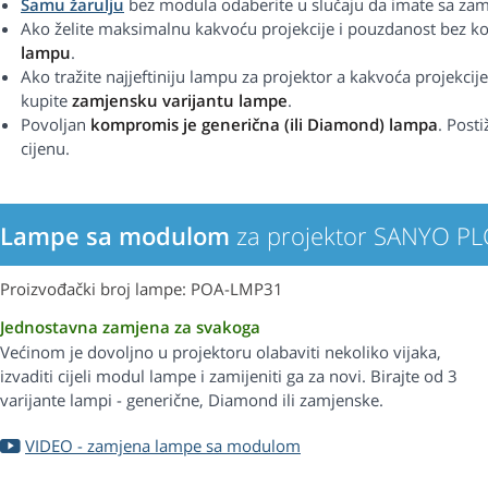
Samu žarulju
bez modula odaberite u slučaju da imate sa zam
Ako želite maksimalnu kakvoću projekcije i pouzdanost bez 
lampu
.
Ako tražite najjeftiniju lampu za projektor a kakvoća projekcije
kupite
zamjensku varijantu lampe
.
Povoljan
kompromis je generična (ili Diamond) lampa
. Post
cijenu.
Lampe sa modulom
za projektor SANYO P
Proizvođački broj lampe: POA-LMP31
Jednostavna zamjena za svakoga
Većinom je dovoljno u projektoru olabaviti nekoliko vijaka,
izvaditi cijeli modul lampe i zamijeniti ga za novi. Birajte od 3
varijante lampi - generične, Diamond ili zamjenske.
VIDEO - zamjena lampe sa modulom