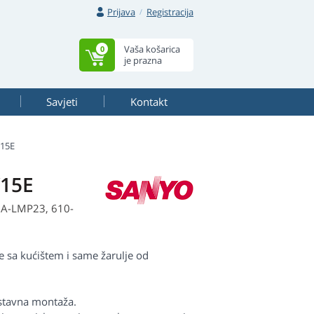
Prijava
Registracija
Vaša košarica
0
je prazna
Savjeti
Kontakt
15E
W15E
OA-LMP23, 610-
sa kućištem i same žarulje od
ostavna montaža.