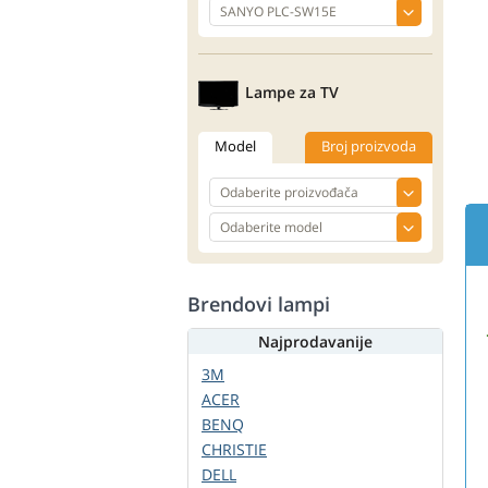
Lampe za TV
Model
Broj proizvoda
Brendovi lampi
Najprodavanije
3M
ACER
BENQ
CHRISTIE
DELL