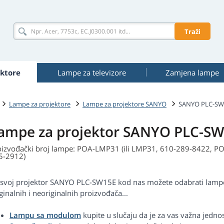
Traži
ktore
Lampe za televizore
Zamjena lampe
Lampe za projektore
Lampe za projektore SANYO
SANYO PLC-SW
ampe za projektor SANYO PLC-S
oizvođački broj lampe: POA-LMP31 (ili LMP31, 610-289-8422, P
5-2912)
 svoj projektor SANYO PLC-SW15E kod nas možete odabrati lampe 
ginalnih i neoriginalnih proizvođača...
Lampu sa modulom
kupite u slučaju da je za vas važna jedn