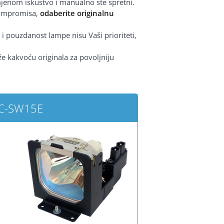
jenom iskustvo i manualno ste spretni.
kompromisa,
odaberite originalnu
 i pouzdanost lampe nisu Vaši prioriteti,
iže kakvoću originala za povoljniju
LC-SW15E