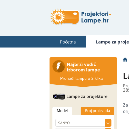
Početna
Lampe za proje
Najbrži vodič
izborom lampe
L
Pronađi lampu u 2 klika
Pr
28
Lampe za projektore
Za
Model
Broj proizvoda
ori