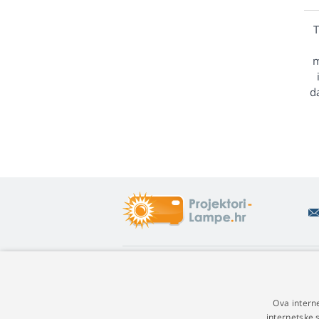
T
m
d
Što vas zanima
O
Savjeti
Po
Ova intern
Garancija na lampe
Je
internetske 