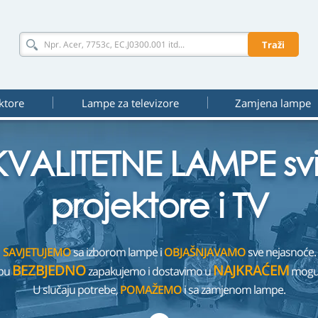
Traži
ktore
Lampe za televizore
Zamjena lampe
VALITETNE LAMPE svih
projektore i TV
SAVJETUJEMO
sa izborom lampe i
OBJAŠNJAVAMO
sve nejasnoće.
BEZBJEDNO
NAJKRAĆEM
pu
zapakujemo i dostavimo u
mogu
U slučaju potrebe,
POMAŽEMO
i sa zamjenom lampe.