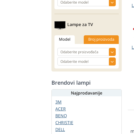
L
Lampe za TV
Model
Broj proizvoda
L
Brendovi lampi
Najprodavanije
3M
ACER
BENQ
CHRISTIE
DELL
m