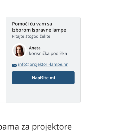
Pomoći ću vam sa
izborom ispravne lampe
Pitajte štogod želite
Aneta
korisnička podrška
info@projektori-lampe.hr
Napišite mi
pama za projektore