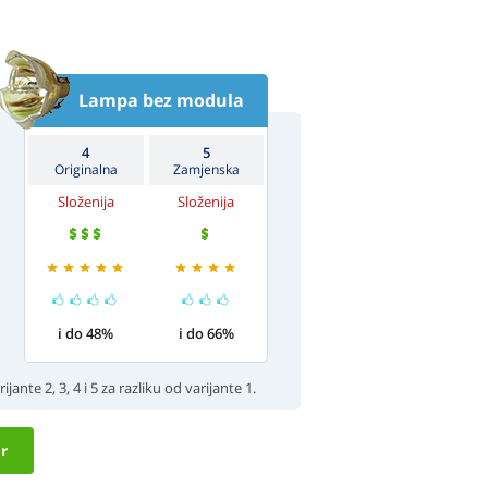
Lampa bez modula
4
5
Originalna
Zamjenska
Složenija
Složenija
i do 48%
i do 66%
ante 2, 3, 4 i 5 za razliku od varijante 1.
r