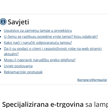
Savjeti
Uputstvo za zamjenu lampe u projektoru
U čemu se razlikuju pojedine vrste lampi? Koju odabrati?
Kako naći i naručiti odgovarajuću lampu?
Da li su podaci o cijeni i raspoloživosti robe na web stranici
aktualni?
Mogu li napraviti narudžbu preko telefona?
Uvjeti poslovanja
Reklamacijski postupak
Korisne informacije
Specijalizirana e-trgovina
sa lam