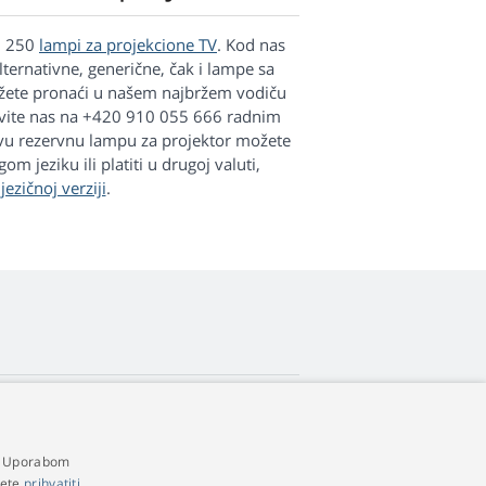
1 250
lampi za projekcione TV
. Kod nas
lternativne, generične, čak i lampe sa
ožete pronaći u našem najbržem vodiču
ovite nas na +420 910 055 666 radnim
ovu rezervnu lampu za projektor možete
 jeziku ili platiti u drugoj valuti,
j
jezičnoj verziji
.
4,9
zvjezdica
a. Uporabom
545 recenzije
Google
žete
prihvatiti