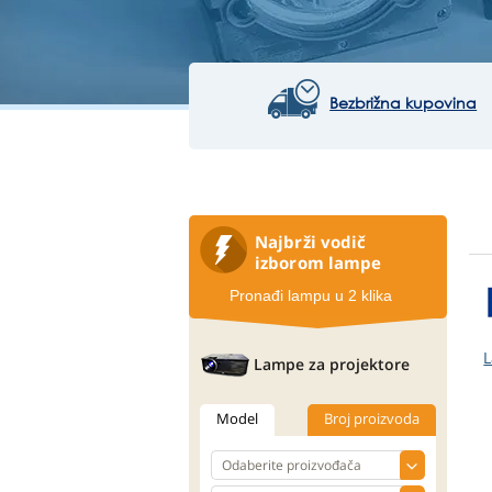
Bezbrižna kupovina
Najbrži vodič
izborom lampe
Pronađi lampu u 2 klika
L
Lampe za projektore
Model
Broj proizvoda