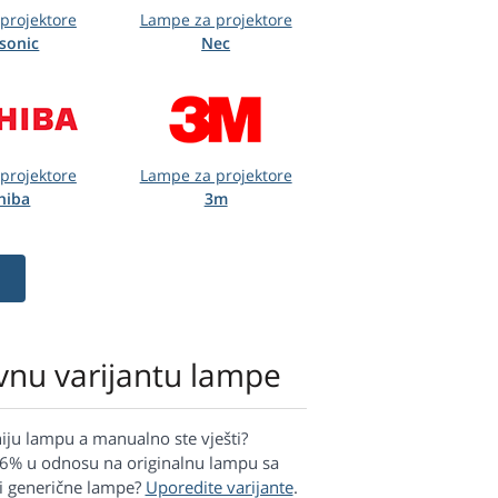
projektore
Lampe za projektore
sonic
Nec
projektore
Lampe za projektore
hiba
3m
vnu varijantu lampe
niju lampu a manualno ste vješti?
 66% u odnosu na originalnu lampu sa
 i generične lampe?
Uporedite varijante
.