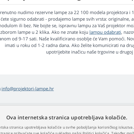
renutno nudimo rezervne lampe za 22 100 modela projektora i 
ćete sigurno odabrati - prodajemo lampe svih vrsta: originalne, a
odulom ili bez. Ne bojte se, ispravnu lampu za Vaš projektor m
izborom lampe u 2 klika. Ako ne znate koju
lampu odabrati
, naz
anom od 9-17 sati. Naše kvalificirano osoblje će Vam pomoći. N
imati u roku od 1-2 radna dana. Ako želite komunicirati na drugom
upotrijebite inačicu naše trgovine u drugo
info@projektori-lampe.hr
 kupovini lampi
Web Retail s.r.o.
Ova internetska stranica upotrebljava kolačiće.
vrat i reklamacija
Kontakt
etska stranica upotrebljava kolačiće u svrhe poboljšanja korisničkog iskustv
dnostavan povrat robe
Obradi osobnih podataka
stranice prihvaćate sve kolačiće sukladno našoj Politici kolačića. Također mo