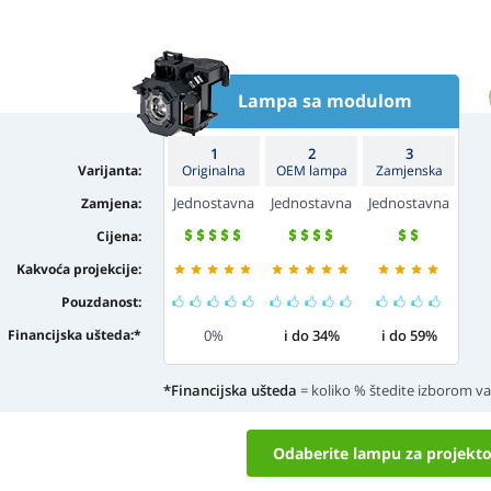
Lampa sa modulom
1
2
3
Varijanta:
Originalna
OEM lampa
Zamjenska
Jednostavna
Jednostavna
Jednostavna
Zamjena:
Cijena:
Kakvoća projekcije:
Pouzdanost:
Financijska ušteda:
*
0%
i do 34%
i do 59%
*Financijska ušteda
= koliko % štedite izborom varij
Odaberite lampu za projekto