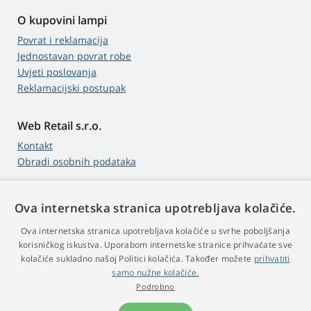
O kupovini lampi
Povrat i reklamacija
Jednostavan povrat robe
Uvjeti poslovanja
Reklamacijski postupak
Web Retail s.r.o.
Kontakt
Obradi osobnih podataka
Ova internetska stranica upotrebljava kolačiće.
4,9
zvjezdica
Ova internetska stranica upotrebljava kolačiće u svrhe poboljšanja
545 recenzije
Google
korisničkog iskustva. Uporabom internetske stranice prihvaćate sve
kolačiće sukladno našoj Politici kolačića. Također možete
prihvatiti
samo nužne kolačiće.
© 2009 - 2026 Projektori-Lampe.hr
Podrobno