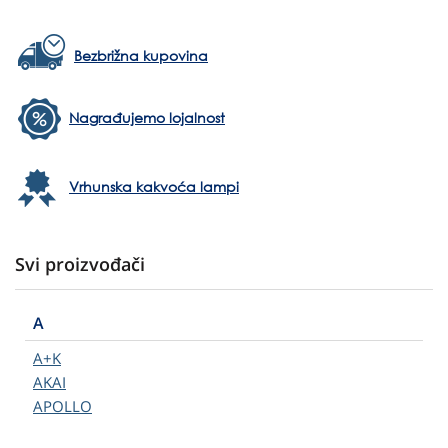
Bezbrižna kupovina
Nagrađujemo lojalnost
Vrhunska kakvoća lampi
Svi proizvođači
A
A+K
AKAI
APOLLO