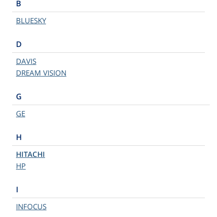
B
BLUESKY
D
DAVIS
DREAM VISION
G
GE
H
HITACHI
HP
I
INFOCUS