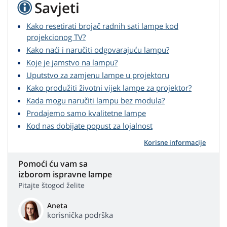
Savjeti
Kako resetirati brojač radnih sati lampe kod
projekcionog TV?
Kako naći i naručiti odgovarajuću lampu?
Koje je jamstvo na lampu?
Uputstvo za zamjenu lampe u projektoru
Kako produžiti životni vijek lampe za projektor?
Kada mogu naručiti lampu bez modula?
Prodajemo samo kvalitetne lampe
Kod nas dobijate popust za lojalnost
Korisne informacije
Pomoći ću vam sa
izborom ispravne lampe
Pitajte štogod želite
Aneta
korisnička podrška