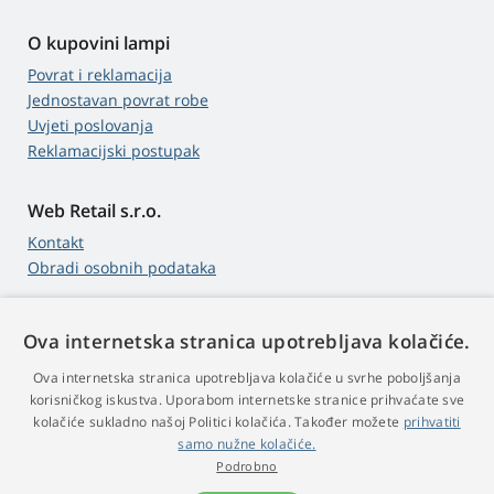
O kupovini lampi
Povrat i reklamacija
Jednostavan povrat robe
Uvjeti poslovanja
Reklamacijski postupak
Web Retail s.r.o.
Kontakt
Obradi osobnih podataka
Ova internetska stranica upotrebljava kolačiće.
4,9
zvjezdica
Ova internetska stranica upotrebljava kolačiće u svrhe poboljšanja
545 recenzije
Google
korisničkog iskustva. Uporabom internetske stranice prihvaćate sve
kolačiće sukladno našoj Politici kolačića. Također možete
prihvatiti
samo nužne kolačiće.
© 2009 - 2026 Projektori-Lampe.hr
Podrobno