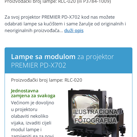
Proizvođački broj lampe: RLC-020 (ili P3784-1009)
Za svoj projektor PREMIER PD-X702 kod nas možete
odabrati lampe sa kućištem i same žarulje od originalnih i
neoriginalnih proizvođača...
Lampe sa modulom
za projektor
PREMIER PD-X702
Proizvođački broj lampe: RLC-020
Jednostavna
zamjena za svakoga
Većinom je dovoljno
u projektoru
olabaviti nekoliko
vijaka, izvaditi cijeli
modul lampe i
zamijeniti ga za novi.