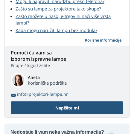
Mogu li napraviti narudžbu preko telefona?
Zašto su lampe za projektore tako skupe?
Zašto možete u našoj e-trgovini naći više vrsta
lampi?
Kada mogu naručiti lampu bez modula?
Korisne informacije
Pomoći ću vam sa
izborom ispravne lampe
Pitajte štogod želite
Aneta
korisnička podrška
info@projektori-lampe.hr
Napišite mi
Nedostaje li vam neka važna informacija?