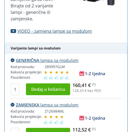
Birajte od 2 varijante
lampi - generične ili
zamjenske.
VIDEO - zamjena lampe sa modulom
Varijante lampi sa modulom
GENERIČNA
lampa sa modulom
Kod proizvoda:
Z89997GLM
Kakvoća projekcije:
1-2 tjedna
Pouzdanost:
160,41 €
[1]
128,33
€ bez PDV
ZAMJENSKA
lampa sa modulom
Kod proizvoda:
Z126984ML
Kakvoća projekcije:
1-2 tjedna
Pouzdanost:
112,52 €
[1]