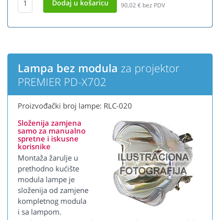
90,02
€ bez PDV
Lampa bez modula
za projektor
PREMIER PD-X702
Proizvođački broj lampe: RLC-020
Složenija zamjena
samo za manualno
spretne i iskusne
korisnike
Montaža žarulje u
prethodno kućište
modula lampe je
složenija od zamjene
kompletnog modula
i sa lampom.