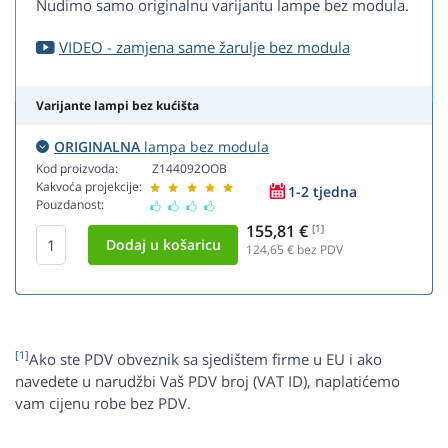
Nudimo samo originalnu varijantu lampe bez modula.
VIDEO - zamjena same žarulje bez modula
Varijante lampi bez kućišta
ORIGINALNA
lampa bez modula
Kod proizvoda:
Z144092OOB
Kakvoća projekcije:
1-2 tjedna
Pouzdanost:
155,81 €
[1]
124,65
€ bez PDV
[1]
Ako ste PDV obveznik sa sjedištem firme u EU i ako
navedete u narudžbi Vaš PDV broj (VAT ID), naplatićemo
vam cijenu robe bez PDV.