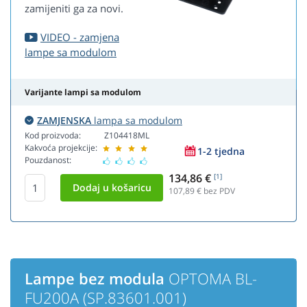
zamijeniti ga za novi.
VIDEO - zamjena
lampe sa modulom
Varijante lampi sa modulom
ZAMJENSKA
lampa sa modulom
Kod proizvoda:
Z104418ML
Kakvoća projekcije:
1-2 tjedna
Pouzdanost:
134,86 €
[1]
107,89
€ bez PDV
Lampe bez modula
OPTOMA BL-
FU200A (SP.83601.001)