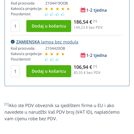
Kod proizvoda:
Z104419OOB
Kakvoća projekcije:
1-2 tjedna
Pouzdanost:
186,54 €
[1]
149,23
€ bez PDV
ZAMJENSKA
lampa bez modula
Kod proizvoda:
Z104420OB
Kakvoća projekcije:
1-2 tjedna
Pouzdanost:
106,94 €
[1]
85,55
€ bez PDV
[1]
Ako ste PDV obveznik sa sjedištem firme u EU i ako
navedete u narudžbi Vaš PDV broj (VAT ID), naplatićemo
vam cijenu robe bez PDV.