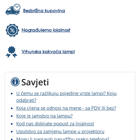
Bezbrižna kupovina
Nagrađujemo lojalnost
Vrhunska kakvoća lampi
Savjeti
U čemu se razlikuju pojedine vrste lampi? Koju
odabrati?
Koja cijena se odnosi na mene - sa PDV ili bez?
Koje je jamstvo na lampu?
Kod nas dobijate popust za lojalnost
Uputstvo za zamjenu lampe u projektoru
Mogu li napraviti narudžbu preko telefona?