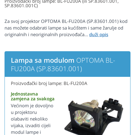
Proizvođački broj lampe: BL-FU200A (ili SP.83601.001,
SP.83601.001C)
Za svoj projektor OPTOMA BL-FU200A (SP.83601.001) kod
nas možete odabrati lampe sa kućištem i same žarulje od
originalnih i neoriginalnih proizvođača...
Lampa sa modulom
OPTOMA BL-
FU200A (SP.83601.001)
Proizvođački broj lampe: BL-FU200A
Jednostavna
zamjena za svakoga
Većinom je dovoljno
u projektoru
olabaviti nekoliko
vijaka, izvaditi cijeli
modul lampe i