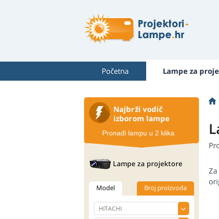
Početna
Lampe za proje
Najbrži vodič
izborom lampe
L
Pronađi lampu u 2 klika
Pr
Lampe za projektore
Za
ori
Model
Broj proizvoda