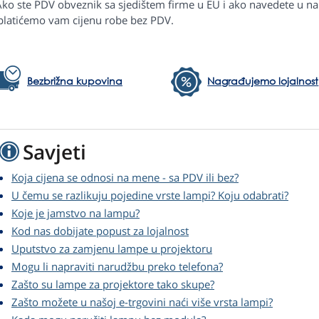
Ako ste PDV obveznik sa sjedištem firme u EU i ako navedete u na
platićemo vam cijenu robe bez PDV.
Bezbrižna kupovina
Nagrađujemo lojalnost
Savjeti
Koja cijena se odnosi na mene - sa PDV ili bez?
U čemu se razlikuju pojedine vrste lampi? Koju odabrati?
Koje je jamstvo na lampu?
Kod nas dobijate popust za lojalnost
Uputstvo za zamjenu lampe u projektoru
Mogu li napraviti narudžbu preko telefona?
Zašto su lampe za projektore tako skupe?
Zašto možete u našoj e-trgovini naći više vrsta lampi?