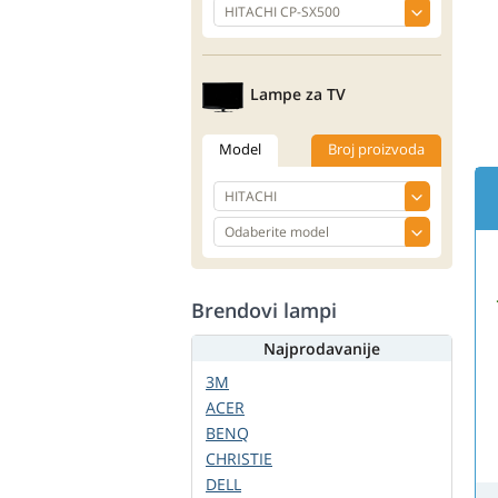
Lampe za TV
Model
Broj proizvoda
Brendovi lampi
Najprodavanije
3M
ACER
BENQ
CHRISTIE
DELL