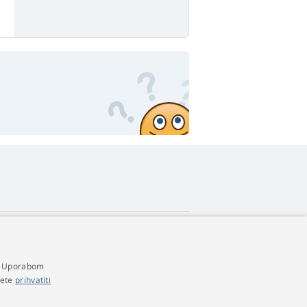
4,9
zvjezdica
a. Uporabom
545 recenzije
Google
žete
prihvatiti