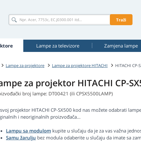
Traži
ktore
Lampe za televizore
Zamjena lampe
Lampe za projektore
Lampe za projektore HITACHI
HITACHI CP-
ampe za projektor HITACHI CP-SX
oizvođački broj lampe: DT00421 (ili CPSX5500LAMP)
 svoj projektor HITACHI CP-SX500 kod nas možete odabrati lampe 
ginalnih i neoriginalnih proizvođača...
Lampu sa modulom
kupite u slučaju da je za vas važna jedn
Samu žarulju
bez modula odaberite u slučaju da imate sa zam