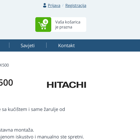
Prijava
Registracija
Vaša košarica
0
je prazna
Savjeti
Kontakt
SX500
500
sa kućištem i same žarulje od
ostavna montaža.
jenom iskustvo i manualno ste spretni.