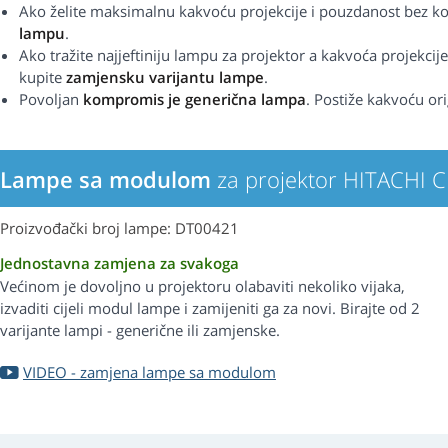
Ako želite maksimalnu kakvoću projekcije i pouzdanost bez 
lampu
.
Ako tražite najjeftiniju lampu za projektor a kakvoća projekcije
kupite
zamjensku varijantu lampe
.
Povoljan
kompromis je generična lampa
. Postiže kakvoću ori
Lampe sa modulom
za projektor HITACHI 
Proizvođački broj lampe: DT00421
Jednostavna zamjena za svakoga
Većinom je dovoljno u projektoru olabaviti nekoliko vijaka,
izvaditi cijeli modul lampe i zamijeniti ga za novi. Birajte od 2
varijante lampi - generične ili zamjenske.
VIDEO - zamjena lampe sa modulom