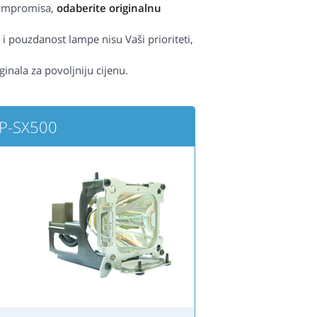
kompromisa,
odaberite originalnu
 i pouzdanost lampe nisu Vaši prioriteti,
ginala za povoljniju cijenu.
CP-SX500