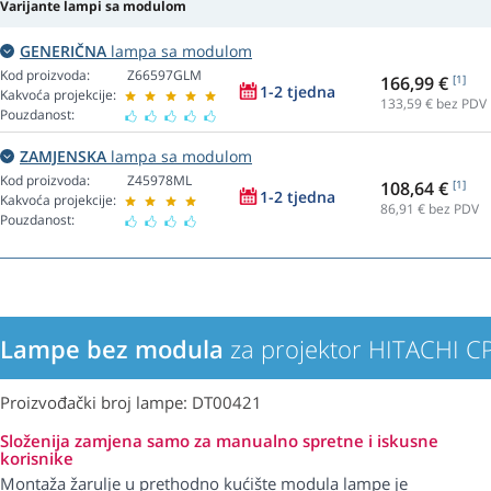
Varijante lampi sa modulom
GENERIČNA
lampa sa modulom
Kod proizvoda:
Z66597GLM
166,99 €
[1]
1-2 tjedna
Kakvoća projekcije:
133,59
€ bez PDV
Pouzdanost:
ZAMJENSKA
lampa sa modulom
Kod proizvoda:
Z45978ML
108,64 €
[1]
1-2 tjedna
Kakvoća projekcije:
86,91
€ bez PDV
Pouzdanost:
Lampe bez modula
za projektor HITACHI C
Proizvođački broj lampe: DT00421
Složenija zamjena samo za manualno spretne i iskusne
korisnike
Montaža žarulje u prethodno kućište modula lampe je