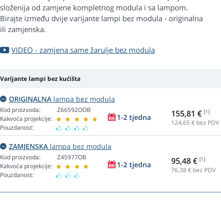
složenija od zamjene kompletnog modula i sa lampom.
Birajte između dvije varijante lampi bez modula - originalna
ili zamjenska.
VIDEO - zamjena same žarulje bez modula
Varijante lampi bez kućišta
ORIGINALNA
lampa bez modula
Kod proizvoda:
Z66592OOB
155,81 €
[1]
1-2 tjedna
Kakvoća projekcije:
124,65
€ bez PDV
Pouzdanost:
ZAMJENSKA
lampa bez modula
Kod proizvoda:
Z45977OB
95,48 €
[1]
1-2 tjedna
Kakvoća projekcije:
76,38
€ bez PDV
Pouzdanost: