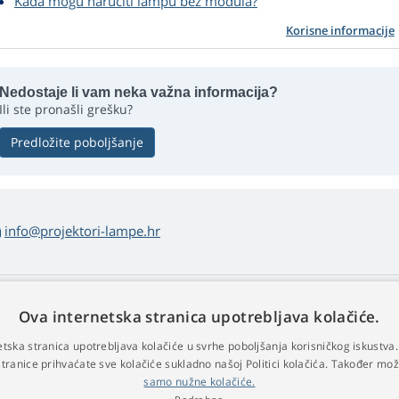
Kada mogu naručiti lampu bez modula?
Korisne informacije
Nedostaje li vam neka važna informacija?
Ili ste pronašli grešku?
Predložite poboljšanje
info@projektori-lampe.hr
 kupovini lampi
Web Retail s.r.o.
Ova internetska stranica upotrebljava kolačiće.
vrat i reklamacija
Kontakt
etska stranica upotrebljava kolačiće u svrhe poboljšanja korisničkog iskustv
dnostavan povrat robe
Obradi osobnih podataka
stranice prihvaćate sve kolačiće sukladno našoj Politici kolačića. Također mo
jeti poslovanja
samo nužne kolačiće.
klamacijski postupak