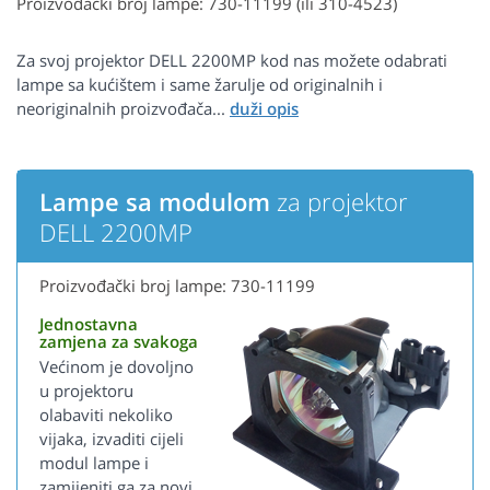
Proizvođački broj lampe: 730-11199 (ili 310-4523)
Za svoj projektor DELL 2200MP kod nas možete odabrati
lampe sa kućištem i same žarulje od originalnih i
neoriginalnih proizvođača...
Lampe sa modulom
za projektor
DELL 2200MP
Proizvođački broj lampe: 730-11199
Jednostavna
zamjena za svakoga
Većinom je dovoljno
u projektoru
olabaviti nekoliko
vijaka, izvaditi cijeli
modul lampe i
zamijeniti ga za novi.