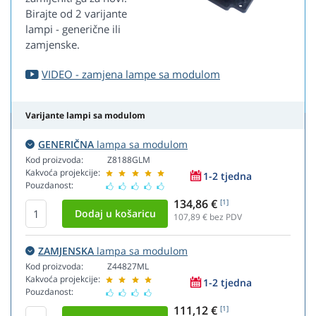
Birajte od 2 varijante
lampi - generične ili
zamjenske.
VIDEO - zamjena lampe sa modulom
Varijante lampi sa modulom
GENERIČNA
lampa sa modulom
Kod proizvoda:
Z8188GLM
Kakvoća projekcije:
1-2 tjedna
Pouzdanost:
134,86 €
[1]
107,89
€ bez PDV
ZAMJENSKA
lampa sa modulom
Kod proizvoda:
Z44827ML
Kakvoća projekcije:
1-2 tjedna
Pouzdanost:
111,12 €
[1]