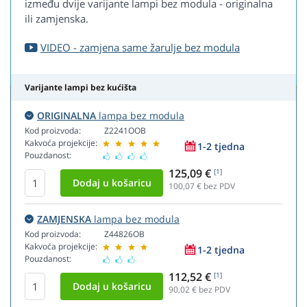
između dvije varijante lampi bez modula - originalna
ili zamjenska.
VIDEO - zamjena same žarulje bez modula
Varijante lampi bez kućišta
ORIGINALNA
lampa bez modula
Kod proizvoda:
Z2241OOB
Kakvoća projekcije:
1-2 tjedna
Pouzdanost:
125,09 €
[1]
100,07
€ bez PDV
ZAMJENSKA
lampa bez modula
Kod proizvoda:
Z44826OB
Kakvoća projekcije:
1-2 tjedna
Pouzdanost:
112,52 €
[1]
90,02
€ bez PDV