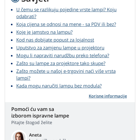
U čemu se razlikuju pojedine vrste lampi? Koju
odabrati?
Koja cijena se odnosi na mene - sa PDV ili bez?
Koje je jamstvo na lampu?
Kod nas dobijate popust za lojalnost
Uputstvo za zamjenu lampe u projektoru
Mogu li napraviti narudžbu preko telefona?
Zašto su lampe za projektore tako skupe?
Zašto možete u našoj e-trgovini naći više vrsta
lampi?
Kada mogu naručiti lampu bez modula?
Korisne informacije
Pomoći ću vam sa
izborom ispravne lampe
Pitajte štogod želite
Aneta