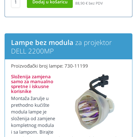
88,90
€ bez PDV
Lampe bez modula
za projektor
DELL 2200MP
Proizvođački broj lampe: 730-11199
Složenija zamjena
samo za manualno
spretne i iskusne
korisnike
Montaža žarulje u
prethodno kućište
modula lampe je
složenija od zamjene
kompletnog modula
i sa lampom. Birajte