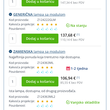
147,34
€ bez PDV
GENERIČNA
lampa sa modulom
Kod proizvoda:
Z124222GLM
Kakvoća projekcije:
Na stanju
Pouzdanost:
137,68 €
[1]
110,14
€ bez PDV
ZAMJENSKA
lampa sa modulom
Najjeftinija ponuda koja trentutno nije dostupna.
Kod proizvoda:
Z124363ML
Kakvoća projekcije:
1-2 tjedna
Pouzdanost:
106,94 €
[1]
85,55
€ bez PDV
Ista lampa, dostupna, od drugog proizvođača.
Kod proizvoda:
Z124363ML2
Kakvoća projekcije:
Vanjsko skladište
Pouzdanost: