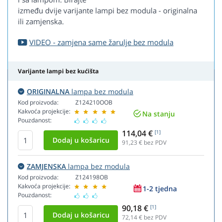
između dvije varijante lampi bez modula - originalna
ili zamjenska.
VIDEO - zamjena same žarulje bez modula
Varijante lampi bez kućišta
ORIGINALNA
lampa bez modula
Kod proizvoda:
Z124210OOB
Kakvoća projekcije:
Na stanju
Pouzdanost:
114,04 €
[1]
91,23
€ bez PDV
ZAMJENSKA
lampa bez modula
Kod proizvoda:
Z124198OB
Kakvoća projekcije:
1-2 tjedna
Pouzdanost:
90,18 €
[1]
72,14
€ bez PDV