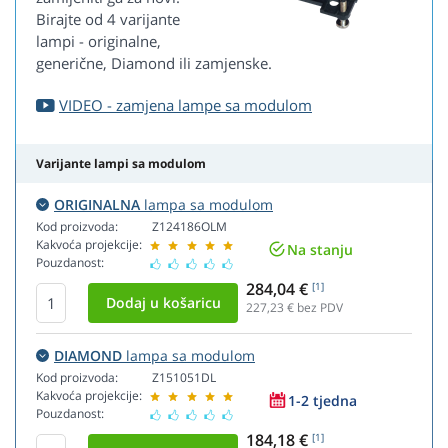
Birajte od 4 varijante
lampi - originalne,
generične, Diamond ili zamjenske.
VIDEO - zamjena lampe sa modulom
Varijante lampi sa modulom
ORIGINALNA
lampa sa modulom
Kod proizvoda:
Z124186OLM
Kakvoća projekcije:
Na stanju
Pouzdanost:
284,04 €
[1]
227,23
€ bez PDV
DIAMOND
lampa sa modulom
Kod proizvoda:
Z151051DL
Kakvoća projekcije:
1-2 tjedna
Pouzdanost:
184,18 €
[1]