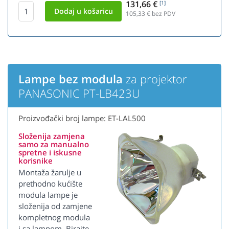
131,66 €
[1]
105,33
€ bez PDV
Lampe bez modula
za projektor
PANASONIC PT-LB423U
Proizvođački broj lampe: ET-LAL500
Složenija zamjena
samo za manualno
spretne i iskusne
korisnike
Montaža žarulje u
prethodno kućište
modula lampe je
složenija od zamjene
kompletnog modula
i sa lampom. Birajte