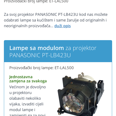
Proizvođački broj lampe: ET-LAL500
Za svoj projektor PANASONIC PT-LB423U kod nas možete
odabrati lampe sa kućištem i same žarulje od originalnih i
neoriginalnih proizvođača...
Lampe sa modulom
za projektor
PANASONIC PT-LB423U
Proizvođački broj lampe: ET-LAL500
Jednostavna
zamjena za svakoga
Većinom je dovoljno
u projektoru
olabaviti nekoliko
vijaka, izvaditi cijeli
modul lampe i
zamijeniti ga za novi.