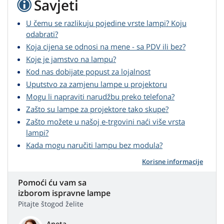
Savjeti
U čemu se razlikuju pojedine vrste lampi? Koju
odabrati?
Koja cijena se odnosi na mene - sa PDV ili bez?
Koje je jamstvo na lampu?
Kod nas dobijate popust za lojalnost
Uputstvo za zamjenu lampe u projektoru
Mogu li napraviti narudžbu preko telefona?
Zašto su lampe za projektore tako skupe?
Zašto možete u našoj e-trgovini naći više vrsta
lampi?
Kada mogu naručiti lampu bez modula?
Korisne informacije
Pomoći ću vam sa
izborom ispravne lampe
Pitajte štogod želite
Aneta