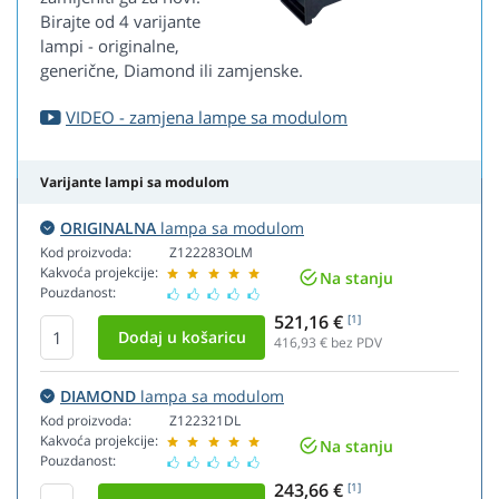
Birajte od 4 varijante
lampi - originalne,
generične, Diamond ili zamjenske.
VIDEO - zamjena lampe sa modulom
Varijante lampi sa modulom
ORIGINALNA
lampa sa modulom
Kod proizvoda:
Z122283OLM
Kakvoća projekcije:
Na stanju
Pouzdanost:
521,16 €
[1]
416,93
€ bez PDV
DIAMOND
lampa sa modulom
Kod proizvoda:
Z122321DL
Kakvoća projekcije:
Na stanju
Pouzdanost:
243,66 €
[1]