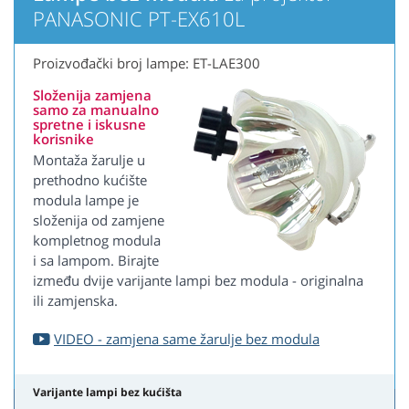
PANASONIC PT-EX610L
Proizvođački broj lampe: ET-LAE300
Složenija zamjena
samo za manualno
spretne i iskusne
korisnike
Montaža žarulje u
prethodno kućište
modula lampe je
složenija od zamjene
kompletnog modula
i sa lampom. Birajte
između dvije varijante lampi bez modula - originalna
ili zamjenska.
VIDEO - zamjena same žarulje bez modula
Varijante lampi bez kućišta