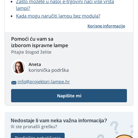
Zašto možete u našoj e-trgovini naći više vrsta
lampi?
Kada mogu naručiti lampu bez modula?
Korisne informacije
Pomoći ću vam sa
izborom ispravne lampe
Pitajte štogod želite
Aneta
korisnička podrška
info@projektori-lampe.hr
Napišite mi
Nedostaje li vam neka važna informacija?
Ili ste pronašli grešku?
Predložite poboljšanje