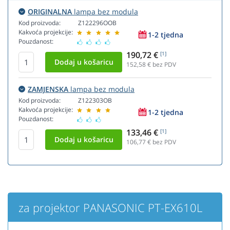
ORIGINALNA
lampa bez modula
Kod proizvoda:
Z122296OOB
Kakvoća projekcije:
1-2 tjedna
Pouzdanost:
190,72 €
[1]
152,58
€ bez PDV
ZAMJENSKA
lampa bez modula
Kod proizvoda:
Z122303OB
Kakvoća projekcije:
1-2 tjedna
Pouzdanost:
133,46 €
[1]
106,77
€ bez PDV
za projektor PANASONIC PT-EX610L