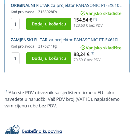
ORIGINALNI FILTAR
za projektor PANASONIC PT-EX610L
Kod proizvoda:
Z165928Fo
Vanjsko skladište
154,54 €
[1]
123,63
€ bez PDV
ZAMJENSKI FILTAR
za projektor PANASONIC PT-EX610L
Kod proizvoda:
Z176211Fg
Vanjsko skladište
88,24 €
[1]
70,59
€ bez PDV
[1]
Ako ste PDV obveznik sa sjedištem firme u EU i ako
navedete u narudžbi Vaš PDV broj (VAT ID), naplatićemo
vam cijenu robe bez PDV.
Bezbrižna kupovina