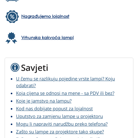
Nagrađujemo lojalnost
Vrhunska kakvoća lampi
Savjeti
U čemu se razlikuju pojedine vrste lampi? Koju
odabrati?
Koja cijena se odnosi na mene - sa PDV ili bez?
Koje je jamstvo na lampu?
Kod nas dobijate popust za lojalnost
Uputstvo za zamjenu lampe u projektoru
Mogu li napraviti narudžbu preko telefona?
Zašto su lampe za projektore tako skupe?