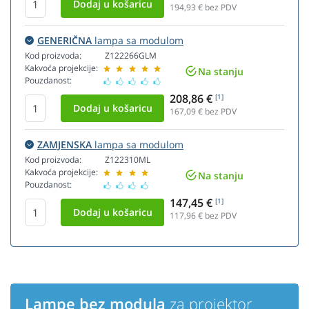
194,93
€ bez PDV
GENERIČNA
lampa sa modulom
Kod proizvoda:
Z122266GLM
Kakvoća projekcije:
Na stanju
Pouzdanost:
208,86 €
[1]
167,09
€ bez PDV
ZAMJENSKA
lampa sa modulom
Kod proizvoda:
Z122310ML
Kakvoća projekcije:
Na stanju
Pouzdanost:
147,45 €
[1]
117,96
€ bez PDV
Lampe bez modula
za projektor