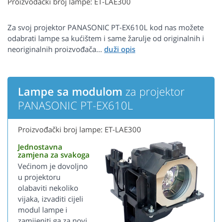
Proizvođački broj lampe: ET-LAE300
Za svoj projektor PANASONIC PT-EX610L kod nas možete
odabrati lampe sa kućištem i same žarulje od originalnih i
neoriginalnih proizvođača...
Lampe sa modulom
za projektor
PANASONIC PT-EX610L
Proizvođački broj lampe: ET-LAE300
Jednostavna
zamjena za svakoga
Većinom je dovoljno
u projektoru
olabaviti nekoliko
vijaka, izvaditi cijeli
modul lampe i
zamijeniti ga za novi.