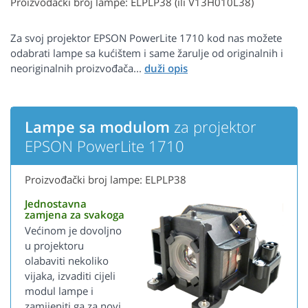
Proizvođački broj lampe: ELPLP38 (ili V13H010L38)
Za svoj projektor EPSON PowerLite 1710 kod nas možete
odabrati lampe sa kućištem i same žarulje od originalnih i
neoriginalnih proizvođača...
Lampe sa modulom
za projektor
EPSON PowerLite 1710
Proizvođački broj lampe: ELPLP38
Jednostavna
zamjena za svakoga
Većinom je dovoljno
u projektoru
olabaviti nekoliko
vijaka, izvaditi cijeli
modul lampe i
zamijeniti ga za novi.