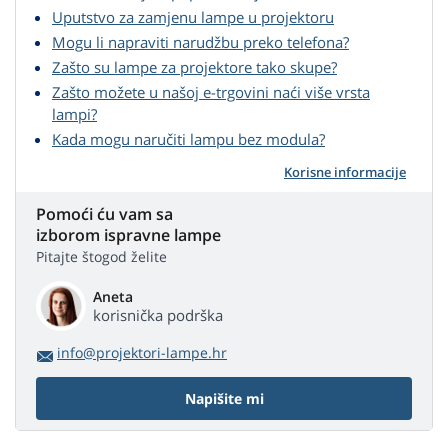
Uputstvo za zamjenu lampe u projektoru
Mogu li napraviti narudžbu preko telefona?
Zašto su lampe za projektore tako skupe?
Zašto možete u našoj e-trgovini naći više vrsta
lampi?
Kada mogu naručiti lampu bez modula?
Korisne informacije
Pomoći ću vam sa
izborom ispravne lampe
Pitajte štogod želite
Aneta
korisnička podrška
info@projektori-lampe.hr
Napišite mi