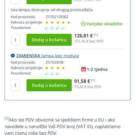
Ista lampa, dostupna, od drugog proizvođača.
Kod proizvoda:
Z57021OOB2
Kakvoća projekcije:
Vanjsko skladište
Pouzdanost:
126,81 €
[1]
101,45
€ bez PDV
ZAMJENSKA
lampa bez modula
Kod proizvoda:
Z57020OB
Kakvoća projekcije:
1-2 tjedna
Pouzdanost:
91,58 €
[1]
73,26
€ bez PDV
[1]
Ako ste PDV obveznik sa sjedištem firme u EU i ako
navedete u narudžbi Vaš PDV broj (VAT ID), naplatićemo
vam cijenu robe bez PDV.