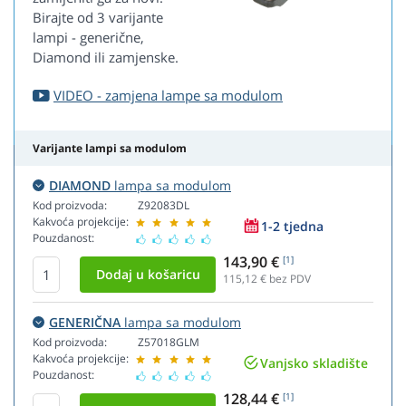
Birajte od 3 varijante
lampi - generične,
Diamond ili zamjenske.
VIDEO - zamjena lampe sa modulom
Varijante lampi sa modulom
DIAMOND
lampa sa modulom
Kod proizvoda:
Z92083DL
Kakvoća projekcije:
1-2 tjedna
Pouzdanost:
143,90 €
[1]
115,12
€ bez PDV
GENERIČNA
lampa sa modulom
Kod proizvoda:
Z57018GLM
Kakvoća projekcije:
Vanjsko skladište
Pouzdanost:
128,44 €
[1]