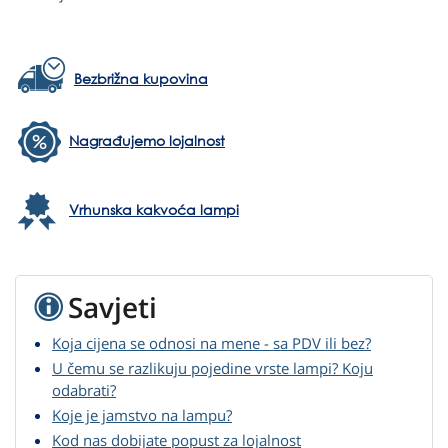
Bezbrižna kupovina
Nagrađujemo lojalnost
Vrhunska kakvoća lampi
Savjeti
Koja cijena se odnosi na mene - sa PDV ili bez?
U čemu se razlikuju pojedine vrste lampi? Koju
odabrati?
Koje je jamstvo na lampu?
Kod nas dobijate popust za lojalnost