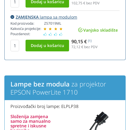
102,75
€ bez PDV
ZAMJENSKA
lampa sa modulom
Kod proizvoda:
Z57019ML
Kakvoća projekcije:
Vanjsko skladište
Pouzdanost:
90,15 €
[1]
72,12
€ bez PDV
Lampe bez modula
za projektor
EPSON PowerLite 1710
Proizvođački broj lampe: ELPLP38
Složenija zamjena
samo za manualno
spretne i iskusne