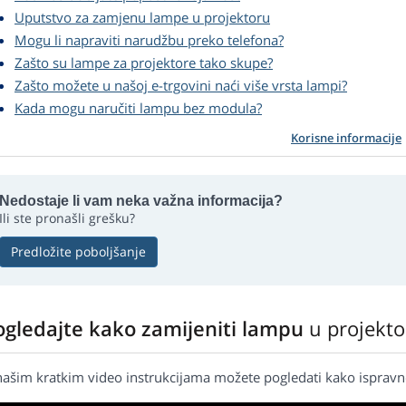
Uputstvo za zamjenu lampe u projektoru
Mogu li napraviti narudžbu preko telefona?
Zašto su lampe za projektore tako skupe?
Zašto možete u našoj e-trgovini naći više vrsta lampi?
Kada mogu naručiti lampu bez modula?
Korisne informacije
Nedostaje li vam neka važna informacija?
Ili ste pronašli grešku?
Predložite poboljšanje
ogledajte kako zamijeniti lampu
u projekt
našim kratkim video instrukcijama možete pogledati kako ispravn