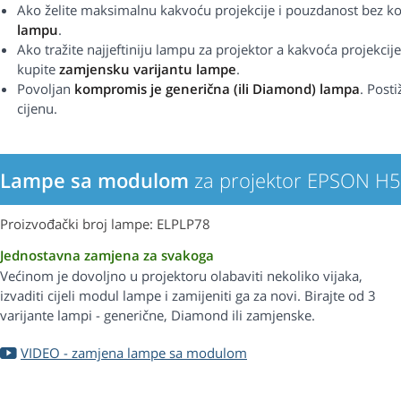
Ako želite maksimalnu kakvoću projekcije i pouzdanost bez 
lampu
.
Ako tražite najjeftiniju lampu za projektor a kakvoća projekcije
kupite
zamjensku varijantu lampe
.
Povoljan
kompromis je generična (ili Diamond) lampa
. Post
cijenu.
Lampe sa modulom
za projektor EPSON H
Proizvođački broj lampe: ELPLP78
Jednostavna zamjena za svakoga
Većinom je dovoljno u projektoru olabaviti nekoliko vijaka,
izvaditi cijeli modul lampe i zamijeniti ga za novi. Birajte od 3
varijante lampi - generične, Diamond ili zamjenske.
VIDEO - zamjena lampe sa modulom