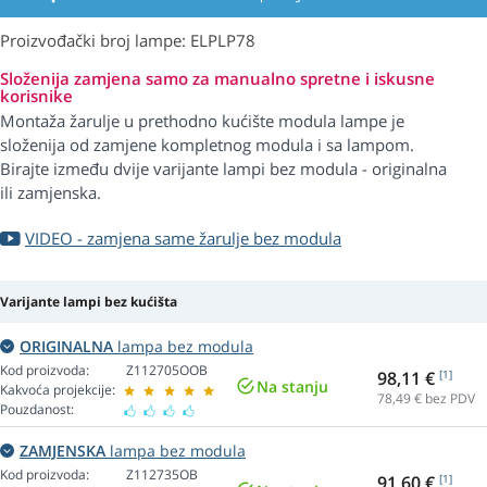
Proizvođački broj lampe: ELPLP78
Složenija zamjena samo za manualno spretne i iskusne
korisnike
Montaža žarulje u prethodno kućište modula lampe je
složenija od zamjene kompletnog modula i sa lampom.
Birajte između dvije varijante lampi bez modula - originalna
ili zamjenska.
VIDEO - zamjena same žarulje bez modula
Varijante lampi bez kućišta
ORIGINALNA
lampa bez modula
Kod proizvoda:
Z112705OOB
98,11 €
[1]
Na stanju
Kakvoća projekcije:
78,49
€ bez PDV
Pouzdanost:
ZAMJENSKA
lampa bez modula
Kod proizvoda:
Z112735OB
91,60 €
[1]