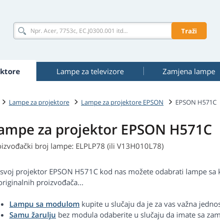
Traži
ktore
Lampe za televizore
Zamjena lampe
Lampe za projektore
Lampe za projektore EPSON
EPSON H571C
ampe za projektor EPSON H571C
oizvođački broj lampe: ELPLP78 (ili V13H010L78)
 svoj projektor EPSON H571C kod nas možete odabrati lampe sa ku
riginalnih proizvođača...
Lampu sa modulom
kupite u slučaju da je za vas važna jedn
Samu žarulju
bez modula odaberite u slučaju da imate sa zam