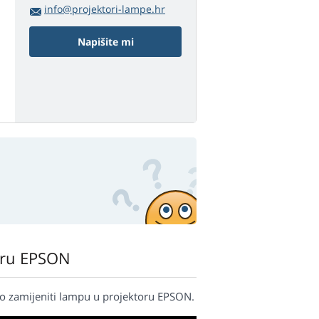
info@projektori-lampe.hr
Napišite mi
oru EPSON
o zamijeniti lampu u projektoru EPSON.