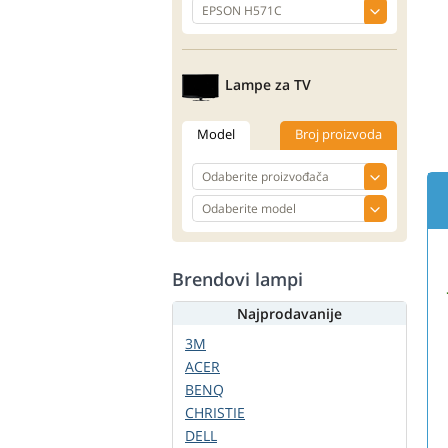
Lampe za TV
Model
Broj proizvoda
Brendovi lampi
Najprodavanije
3M
ACER
BENQ
CHRISTIE
DELL