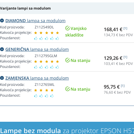
Varijante lampi sa modulom
DIAMOND
lampa sa modulom
Kod proizvoda:
Z112549DL
Vanjsko
168,41 €
[1]
Kakvoća projekcije:
skladište
134,73
€ bez PDV
Pouzdanost:
GENERIČNA
lampa sa modulom
Kod proizvoda:
Z112795GLM
129,26 €
[1]
Na stanju
Kakvoća projekcije:
103,41
€ bez PDV
Pouzdanost:
ZAMJENSKA
lampa sa modulom
Kod proizvoda:
Z112765ML
95,75 €
[1]
Na stanju
Kakvoća projekcije:
76,60
€ bez PDV
Pouzdanost:
Lampe bez modula
za projektor EPSON H5