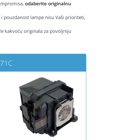
kompromisa,
odaberite originalnu
 i pouzdanost lampe nisu Vaši prioriteti,
iže kakvoću originala za povoljniju
571C