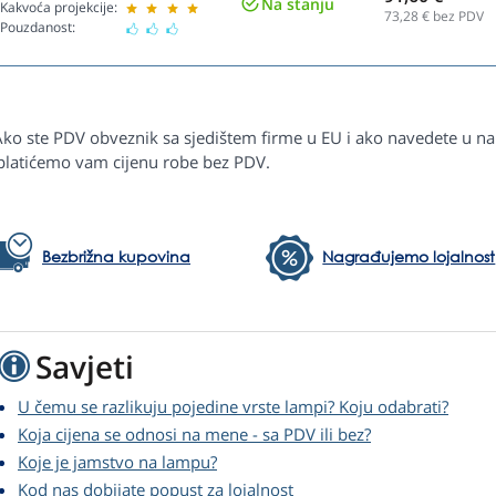
Na stanju
Kakvoća projekcije:
73,28
€ bez PDV
Pouzdanost:
Ako ste PDV obveznik sa sjedištem firme u EU i ako navedete u na
platićemo vam cijenu robe bez PDV.
Bezbrižna kupovina
Nagrađujemo lojalnost
Savjeti
U čemu se razlikuju pojedine vrste lampi? Koju odabrati?
Koja cijena se odnosi na mene - sa PDV ili bez?
Koje je jamstvo na lampu?
Kod nas dobijate popust za lojalnost