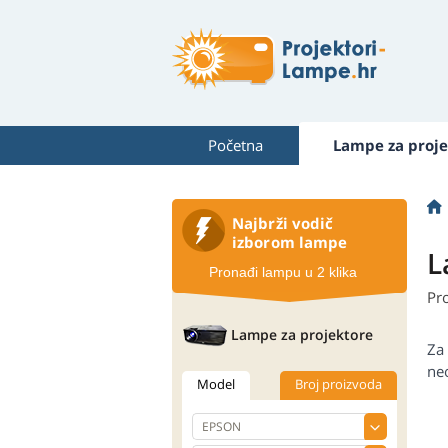
Početna
Lampe za proje
Najbrži vodič
izborom lampe
L
Pronađi lampu u 2 klika
Pr
Lampe za projektore
Za
neo
Model
Broj proizvoda