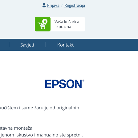
Prijava
Registracija
Vaša košarica
0
je prazna
Savjeti
Kontakt
ćištem i same žarulje od originalnih i
ostavna montaža.
jenom iskustvo i manualno ste spretni.