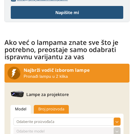
Napišite mi
Ako već o lampama znate sve što je
potrebno, preostaje samo odabrati
ispravnu varijantu za vas
Najbrži vodič izborom lampe
Pronađi lampu u 2 klika
Lampe za projektore
Model
Broj proizvoda