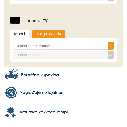
Lampe za TV
Model
Broj proizvoda
Bezbrižna kupovina
Nagrađujemo lojalnost
Vrhunska kakvoća lampi