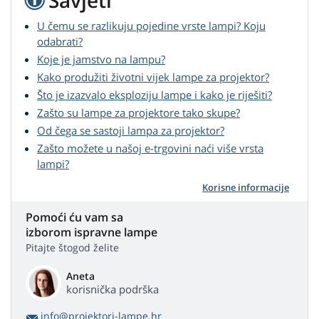
Savjeti
U čemu se razlikuju pojedine vrste lampi? Koju
odabrati?
Koje je jamstvo na lampu?
Kako produžiti životni vijek lampe za projektor?
Što je izazvalo eksploziju lampe i kako je riješiti?
Zašto su lampe za projektore tako skupe?
Od čega se sastoji lampa za projektor?
Zašto možete u našoj e-trgovini naći više vrsta
lampi?
Korisne informacije
Pomoći ću vam sa
izborom ispravne lampe
Pitajte štogod želite
Aneta
korisnička podrška
info@projektori-lampe.hr