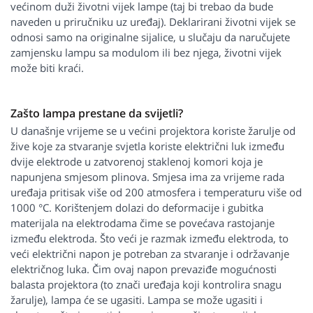
većinom duži životni vijek lampe (taj bi trebao da bude
naveden u priručniku uz uređaj). Deklarirani životni vijek se
odnosi samo na originalne sijalice, u slučaju da naručujete
zamjensku lampu sa modulom ili bez njega, životni vijek
može biti kraći.
Zašto lampa prestane da svijetli?
U današnje vrijeme se u većini projektora koriste žarulje od
žive koje za stvaranje svjetla koriste električni luk između
dvije elektrode u zatvorenoj staklenoj komori koja je
napunjena smjesom plinova. Smjesa ima za vrijeme rada
uređaja pritisak više od 200 atmosfera i temperaturu više od
1000 °C. Korištenjem dolazi do deformacije i gubitka
materijala na elektrodama čime se povećava rastojanje
između elektroda. Što veći je razmak između elektroda, to
veći električni napon je potreban za stvaranje i održavanje
električnog luka. Čim ovaj napon prevaziđe mogućnosti
balasta projektora (to znači uređaja koji kontrolira snagu
žarulje), lampa će se ugasiti. Lampa se može ugasiti i