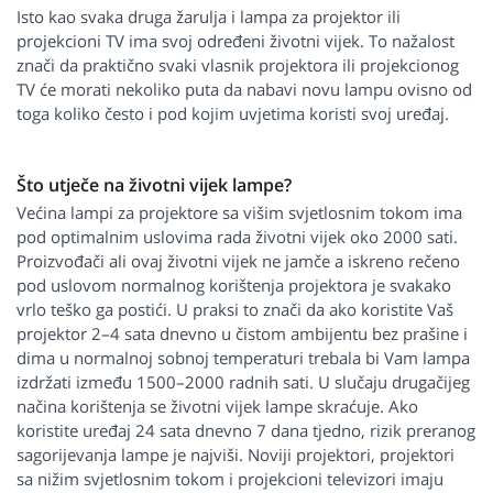
Isto kao svaka druga žarulja i lampa za projektor ili
projekcioni TV ima svoj određeni životni vijek. To nažalost
znači da praktično svaki vlasnik projektora ili projekcionog
TV će morati nekoliko puta da nabavi novu lampu ovisno od
toga koliko često i pod kojim uvjetima koristi svoj uređaj.
Što utječe na životni vijek lampe?
Većina lampi za projektore sa višim svjetlosnim tokom ima
pod optimalnim uslovima rada životni vijek oko 2000 sati.
Proizvođači ali ovaj životni vijek ne jamče a iskreno rečeno
pod uslovom normalnog korištenja projektora je svakako
vrlo teško ga postići. U praksi to znači da ako koristite Vaš
projektor 2–4 sata dnevno u čistom ambijentu bez prašine i
dima u normalnoj sobnoj temperaturi trebala bi Vam lampa
izdržati između 1500–2000 radnih sati. U slučaju drugačijeg
načina korištenja se životni vijek lampe skraćuje. Ako
koristite uređaj 24 sata dnevno 7 dana tjedno, rizik preranog
sagorijevanja lampe je najviši. Noviji projektori, projektori
sa nižim svjetlosnim tokom i projekcioni televizori imaju