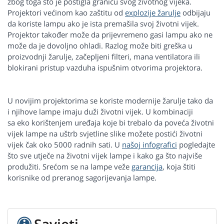
zbog toga što je postigla granicu svog životnog vijeka.
Projektori većinom kao zaštitu od
explozije žarulje
odbijaju
da koriste lampu ako je ista premašila svoj životni vijek.
Projektor također može da prijevremeno gasi lampu ako ne
može da je dovoljno ohladi. Razlog može biti greška u
proizvodnji žarulje, začepljeni filteri, mana ventilatora ili
blokirani pristup vazduha ispušnim otvorima projektora.
U novijim projektorima se koriste modernije žarulje tako da
i njihove lampe imaju duži životni vijek. U kombinaciji
sa eko korištenjem uređaja koje bi trebalo da poveća životni
vijek lampe na uštrb svjetline slike možete postići životni
vijek čak oko 5000 radnih sati. U
našoj infografici
pogledajte
što sve utječe na životni vijek lampe i kako ga što najviše
produžiti. Srećom se na lampe veže
garancija
, koja štiti
korisnike od preranog sagorijevanja lampe.